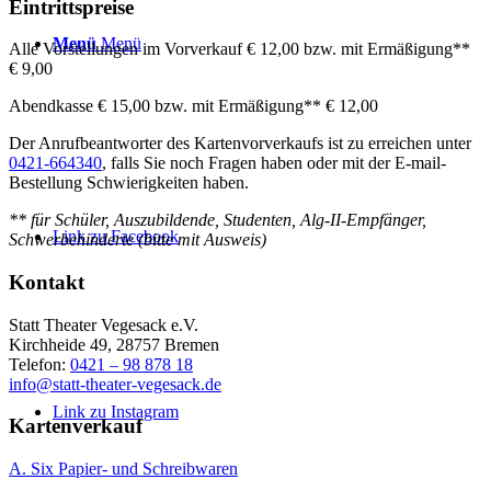
Eintrittspreise
Menü
Menü
Alle Vorstellungen im Vorverkauf € 12,00 bzw. mit Ermäßigung**
€ 9,00
Abendkasse € 15,00 bzw. mit Ermäßigung** € 12,00
Der Anrufbeantworter des Kartenvorverkaufs ist zu erreichen unter
0421-664340
, falls Sie noch Fragen haben oder mit der E-mail-
Bestellung Schwierigkeiten haben.
** für Schüler, Auszubildende, Studenten, Alg-II-Empfänger,
Link zu Facebook
Schwerbehinderte (bitte mit Ausweis)
Kontakt
Statt Theater Vegesack e.V.
Kirchheide 49, 28757 Bremen
Telefon:
0421 – 98 878 18
info@statt-theater-vegesack.de
Link zu Instagram
Kartenverkauf
A. Six Papier- und Schreibwaren