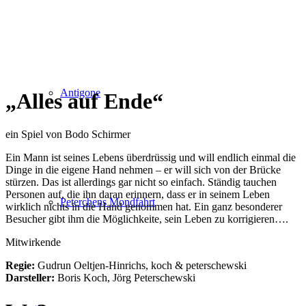
Antigone
„
Alles auf Ende
“
ein Spiel von Bodo Schirmer
Ein Mann ist seines Lebens überdrüssig und will endlich einmal die
Dinge in die eigene Hand nehmen – er will sich von der Brücke
stürzen. Das ist allerdings gar nicht so einfach. Ständig tauchen
Personen auf, die ihn daran erinnern, dass er in seinem Leben
Peterchens Mondfahrt
wirklich nichts in die Hand genommen hat. Ein ganz besonderer
Besucher gibt ihm die Möglichkeite, sein Leben zu korrigieren….
Mitwirkende
Regie:
Gudrun Oeltjen-Hinrichs, koch & peterschewski
Darsteller:
Boris Koch, Jörg Peterschewski