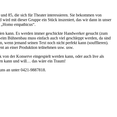
d 85, die sich für Theater interessieren. Sie bekommen von
wird mit dieser Gruppe ein Stück inszeniert, das wir dann in unser
d „Homo empathicus“.
werden kann. Es werden immer geschickte Handwerker gesucht (zum
Beim Bühnenbau muss einfach auch viel geschleppt werden, da sind
, wenn jemand seinen Text noch nicht perfekt kann (soufflieren).
tent an einer Produktion teilnehmen usw. usw.
k von der Konserve eingespielt werden kann, oder auch live als
elen kann und will… das wäre ein Traum!
f uns an unter 0421-9887818.