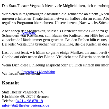
Das Statt-Theater Vegesack bietet viele Möglichkeiten, sich einzubrin
Wir bieten in regelmäßigen Abständen die Teilnahme an einem „Nach
unseren erfahrenen Theatertrainern etwa ein halbes Jahr an einem Ab
reguläres Programm übernehmen. Unsere letzten „Nachwuchs-Stücke“
Aber neben der Möglichkeit, selbst als Darsteller auf die Bühne zu 
Antigone
Schneidern von Kostümen, zum Bauen der Kulissen, zur Hilfe bei der
zupackende Hände immer gern gesehen. Bei den Proben hilft es uns, w
Bei jeder Vorstellung brauchen wir Freiwillige, die die Karten an der
Last but not least: wir hätten so gerne einige Musiker, die auch ber
Combo auf oder neben der Bühne. Vielleicht eine Bläserin oder ein S
Wenn Dich diese Einladung anspricht oder Du Dich einfach nur inform
Peterchens Mondfahrt
Wir freuen uns auf Dich!
Kontakt
Statt Theater Vegesack e.V.
Kirchheide 49, 28757 Bremen
Telefon:
0421 – 98 878 18
info@statt-theater-vegesack.de