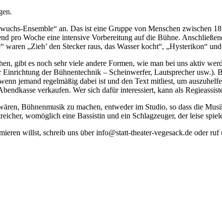
gen.
wuchs-Ensemble“ an. Das ist eine Gruppe von Menschen zwischen 18 un
end pro Woche eine intensive Vorbereitung auf die Bühne. Anschließend 
 waren „Zieh’ den Stecker raus, das Wasser kocht“, „Hysterikon“ un
gehen, gibt es noch sehr viele andere Formen, wie man bei uns aktiv 
 Einrichtung der Bühnentechnik – Scheinwerfer, Lautsprecher usw.). 
enn jemand regelmäßig dabei ist und den Text mitliest, um auszuhelfen
 Abendkasse verkaufen. Wer sich dafür interessiert, kann als Regieassis
eit wären, Bühnenmusik zu machen, entweder im Studio, so dass die Musi
treicher, womöglich eine Bassistin und ein Schlagzeuger, der leise spi
ieren willst, schreib uns über info@statt-theater-vegesack.de oder ru