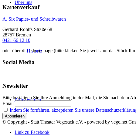
Über uns
Kartenverkauf
A. Six Papier- und Schreibwaren
Gerhard-Rohlfs-Straße 68
28757 Bremen
0421 66 12 10
oder über diese homepage (bitte klicken Sie jeweils auf das Stück Ihr
Historie
Social Media
Newsletter
Bitte bestätigen Sie Ihre Anmeldung in der Mail, die Sie nach dem Ab
Aktiv werden
Email
Indem Sie fortfahren, akzeptieren Sie unsere Datenschutzerklärun
© Copyright - Statt Theater Vegesack e.V. - powered by vege.net G
Link zu Facebook